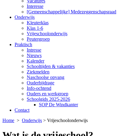
Vacatures
Interesse
[Gemeenschappelijke] Medezeggenschapsraad
Onderwijs
Kleuterklas
Klas 1-6
Vrijeschoolonderwijs
Peutergroep
Praktisch
Intresse
Nieuws
Kalender
Schooltijden & vakanties
Ziekmelden
Naschoolse opvang
Ouderbijdrage
Info-ochtend
Ouders en werkgroep
Schoolgids 2025-2026
SOP De Windkanter
Contact
Home
>
Onderwijs
>
Vrijeschoolonderwijs
Wat is de vrijeschool?