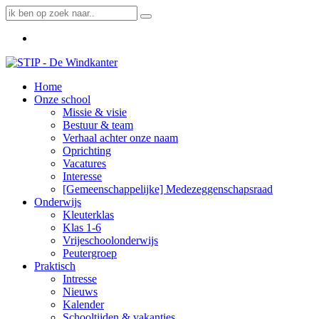
Home
Onze school
Missie & visie
Bestuur & team
Verhaal achter onze naam
Oprichting
Vacatures
Interesse
[Gemeenschappelijke] Medezeggenschapsraad
Onderwijs
Kleuterklas
Klas 1-6
Vrijeschoolonderwijs
Peutergroep
Praktisch
Intresse
Nieuws
Kalender
Schooltijden & vakanties